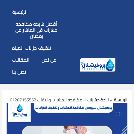
خطي
الرئيسية
لى
لمحتوى
أفضل شركه مكافحه
حشرات فى العاشر من
رمضان
تنظيف خزانات المياه
من نحن
المقالات
اتصل بنا
الرئيسية
ابادة حشرات
مكافحه الحشرات والافات 01207155552