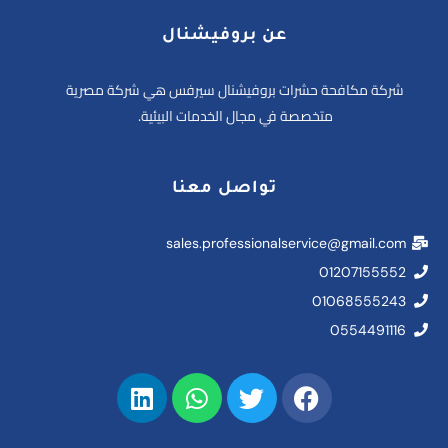
عن بروفيشنال
شركة مكافحة حشرات بروفيشنال سيرفس هي شركة مصرية
متخصصة في مجال الخدمات البيئية.
تواصل معنا
sales.professionalservice@gmail.com
01207155552
01068555243
0554491116
L
W
T
F
i
h
w
a
n
a
i
c